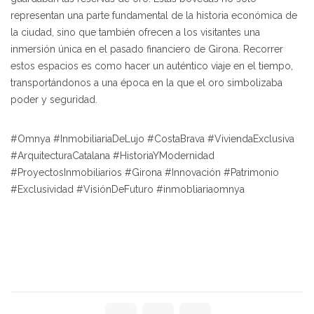
representan una parte fundamental de la historia económica de
la ciudad, sino que también ofrecen a los visitantes una
inmersión única en el pasado financiero de Girona. Recorrer
estos espacios es como hacer un auténtico viaje en el tiempo,
transportándonos a una época en la que el oro simbolizaba
poder y seguridad.
#Omnya #InmobiliariaDeLujo #CostaBrava #ViviendaExclusiva
#ArquitecturaCatalana #HistoriaYModernidad
#ProyectosInmobiliarios #Girona #Innovación #Patrimonio
#Exclusividad #VisiónDeFuturo #inmobliariaomnya