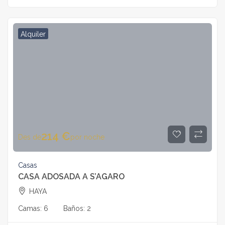
Alquiler
214
€
Des de
por noche
Casas
CASA ADOSADA A S’AGARO
HAYA
Camas:
6
Baños:
2