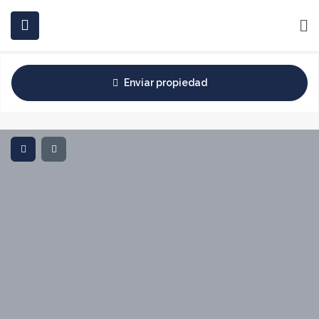
INICIO
COMPRAR
ALQUILAR
INVERSIONES
BLOG
Enviar propiedad
CONTACTO