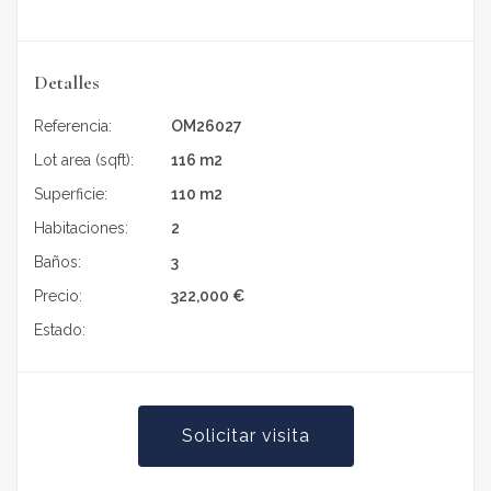
Detalles
Referencia:
OM26027
Lot area (sqft):
116 m2
Superficie:
110 m2
Habitaciones:
2
Baños:
3
Precio:
322,000
€
Estado:
En venta
Solicitar visita